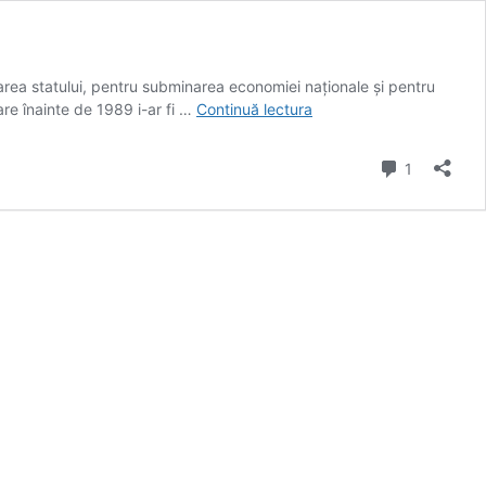
inarea statului, pentru subminarea economiei naționale și pentru
Trei
care înainte de 1989 i-ar fi …
Continuă lectura
primari
care
comentari
1
în
comunism
ar
fi
riscat
glonțul