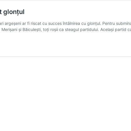
t glonțul
ari argeșeni ar fi riscat cu succes întâlnirea cu glonțul. Pentru subm
erișani și Băiculești, toți roșii ca steagul partidului. Același partid 