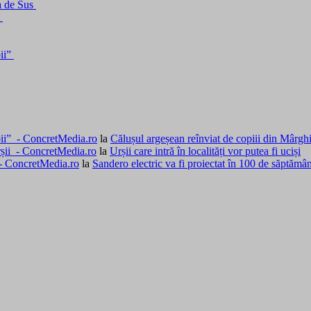
a de Sus
i
bii”
rbii” - ConcretMedia.ro
la
Călușul argeșean reînviat de copiii din Mârgh
rșii - ConcretMedia.ro
la
Urșii care intră în localități vor putea fi uciși
 - ConcretMedia.ro
la
Sandero electric va fi proiectat în 100 de săptămâ