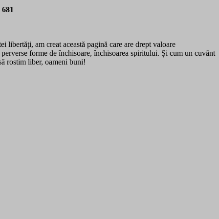
8 681
ei libertăți, am creat această pagină care are drept valoare
 perverse forme de închisoare, închisoarea spiritului. Și cum un cuvânt
să rostim liber, oameni buni!