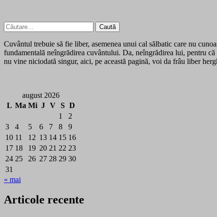
Caută
după:
Cuvântul trebuie să fie liber, asemenea unui cal sălbatic care nu cunoașt
fundamentală neîngrădirea cuvântului. Da, neîngrădirea lui, pentru că 
nu vine niciodată singur, aici, pe această pagină, voi da frâu liber her
august 2026
L
Ma
Mi
J
V
S
D
1
2
3
4
5
6
7
8
9
10
11
12
13
14
15
16
17
18
19
20
21
22
23
24
25
26
27
28
29
30
31
« mai
Articole recente