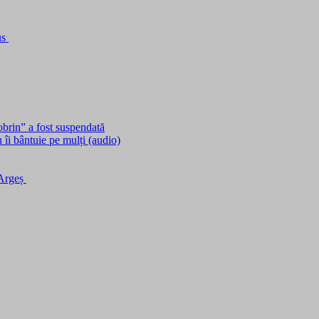
us
obrin” a fost suspendată
îi bântuie pe mulți (audio)
 Argeș