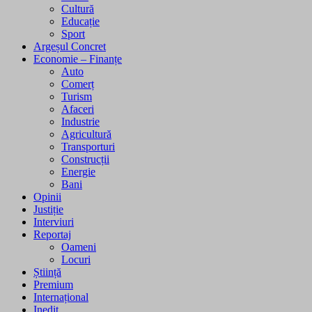
Cultură
Educație
Sport
Argeșul Concret
Economie – Finanțe
Auto
Comerț
Turism
Afaceri
Industrie
Agricultură
Transporturi
Construcții
Energie
Bani
Opinii
Justiție
Interviuri
Reportaj
Oameni
Locuri
Știință
Premium
Internațional
Inedit