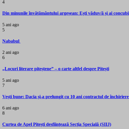
4
Din minunile învățământului argeșean: Ești văduv/ă și ai concubi
5 ani ago
5
Nababul
2 ani ago
6
„Locuri literare piteștene” – o carte altfel despre Pitești
5 ani ago
7
Vești bune: Dacia și-a prelungit cu 10 ani contractul de închiriere
6 ani ago
8
Curtea de Apel Pitești desființează Secția Specială (SIIJ)