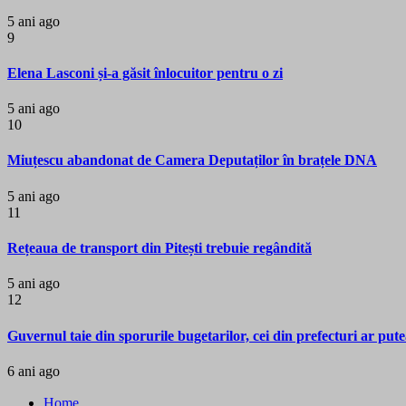
5 ani ago
9
Elena Lasconi și-a găsit înlocuitor pentru o zi
5 ani ago
10
Miuțescu abandonat de Camera Deputaților în brațele DNA
5 ani ago
11
Rețeaua de transport din Pitești trebuie regândită
5 ani ago
12
Guvernul taie din sporurile bugetarilor, cei din prefecturi ar pute
6 ani ago
Home