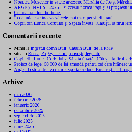
Noaptea Muzeelor în satele argeșene Mârghia de Jos și Mârghi
ARGEȘ INVEST 2026 – succesul normalității și al progresulu
Cel mai rău loc din lume
În ce județe se încasează cele mai mari pensii din țară
Copiii din Lunca Corbului și Săpata învață „Călușul la firul ier
Comentarii recente
Minel
la
Ingratul domn Bulf, Cătălin Bulf, de la PMP
sitea
la
Recea, Argeș – istorii, povești, legende
Copiii din Lunca Corbului și Săpata învață „Călușul la firul ie
Proiect de lege: 60 000 de lei amendă pentru cei care hrănesc u
Argeșul este al treilea mare exportator după București și Timiș
Arhive
mai 2026
februarie 2026
ianuarie 2026
octombrie 2025
septembrie 2025
iulie 2025
iunie 2025
mai 2025