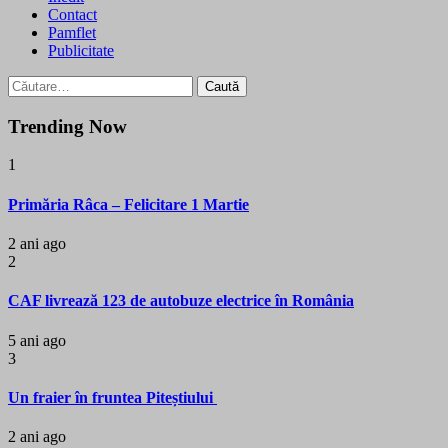
Contact
Pamflet
Publicitate
Caută
după:
Trending Now
1
Primăria Râca – Felicitare 1 Martie
2 ani ago
2
CAF livrează 123 de autobuze electrice în România
5 ani ago
3
Un fraier în fruntea Piteștiului
2 ani ago