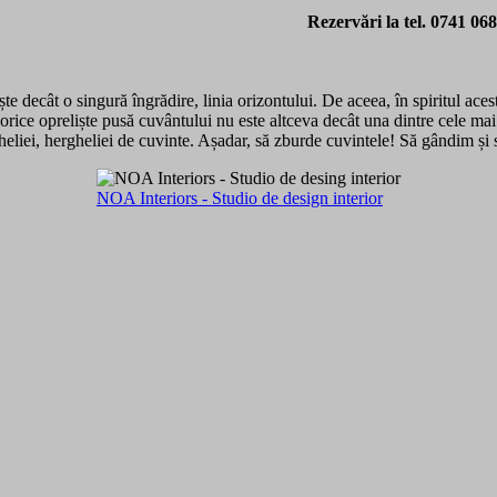
Rezervări la tel. 0741 06
e decât o singură îngrădire, linia orizontului. De aceea, în spiritul acest
orice opreliște pusă cuvântului nu este altceva decât una dintre cele mai
gheliei, hergheliei de cuvinte. Așadar, să zburde cuvintele! Să gândim și 
NOA Interiors - Studio de design interior