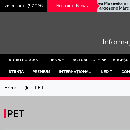
Skip
rmană
Noaptea Muzeelor în
vineri, aug. 7, 2026
Breaking News
eschis a treia
satele argeșene Mârghia
to
rtea de
de Jos și Mârghia de Sus
content
Informați
AUDIO PODCAST
DESPRE
ACTUALITATE
ARGEȘU
ȘTIINȚĂ
PREMIUM
INTERNAȚIONAL
INEDIT
CON
Home
PET
PET