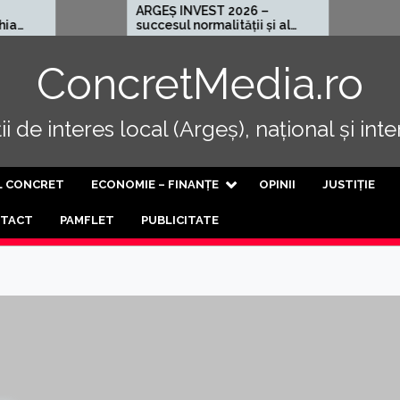
ARGEȘ INVEST 2026 –
Cel mai rău
succesul normalității și al
progresului
ConcretMedia.ro
i de interes local (Argeș), național și int
L CONCRET
ECONOMIE – FINANȚE
OPINII
JUSTIȚIE
TACT
PAMFLET
PUBLICITATE