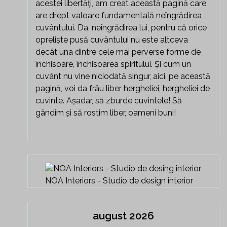
acestei libertăți, am creat această pagină care
are drept valoare fundamentală neîngrădirea
cuvântului. Da, neîngrădirea lui, pentru că orice
opreliște pusă cuvântului nu este altceva
decât una dintre cele mai perverse forme de
închisoare, închisoarea spiritului. Și cum un
cuvânt nu vine niciodată singur, aici, pe această
pagină, voi da frâu liber hergheliei, hergheliei de
cuvinte. Așadar, să zburde cuvintele! Să
gândim și să rostim liber, oameni buni!
NOA Interiors - Studio de design interior
august 2026