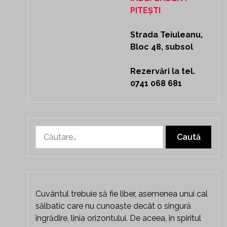
PITEȘTI
Strada Teiuleanu,
Bloc 48, subsol
Rezervări la tel.
0741 068 681
Caută
după:
Cuvântul trebuie să fie liber, asemenea unui cal
sălbatic care nu cunoaște decât o singură
îngrădire, linia orizontului. De aceea, în spiritul