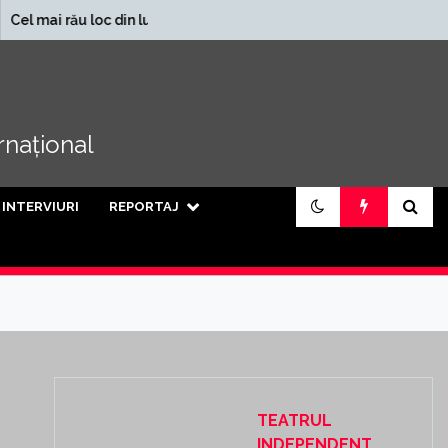
În ce județe se încasează
 loc din lume
cele mai mari pensii din
țară
ernațional
INTERVIURI
REPORTAJ
TEATRUL
INDEPENDENT