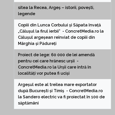
sitea
la
Recea, Argeș – istorii, povești,
legende
Copiii din Lunca Corbului și Săpata învață
„Călușul la firul ierbii” - ConcretMedia.ro
la
Călușul argeșean reînviat de copiii din
Mârghia și Pădureți
Proiect de lege: 60 000 de lei amendă
pentru cei care hrănesc urșii -
ConcretMedia.ro
la
Urșii care intră în
localități vor putea fi uciși
Argeșul este al treilea mare exportator
după București și Timiș - ConcretMedia.ro
la
Sandero electric va fi proiectat în 100 de
săptămâni