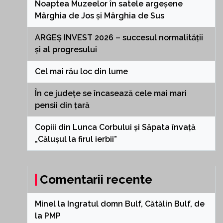
Noaptea Muzeelor în satele argeșene
Mârghia de Jos și Mârghia de Sus
ARGEȘ INVEST 2026 – succesul normalității
și al progresului
Cel mai rău loc din lume
În ce județe se încasează cele mai mari
pensii din țară
Copiii din Lunca Corbului și Săpata învață
„Călușul la firul ierbii”
Comentarii recente
Minel
la
Ingratul domn Bulf, Cătălin Bulf, de
la PMP