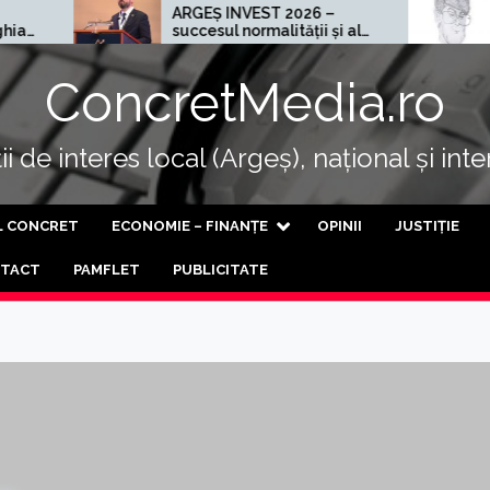
ARGEȘ INVEST 2026 –
Cel mai rău 
succesul normalității și al
progresului
ConcretMedia.ro
i de interes local (Argeș), național și int
L CONCRET
ECONOMIE – FINANȚE
OPINII
JUSTIȚIE
TACT
PAMFLET
PUBLICITATE