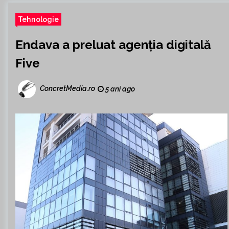
Tehnologie
Endava a preluat agenția digitală
Five
ConcretMedia.ro
5 ani ago