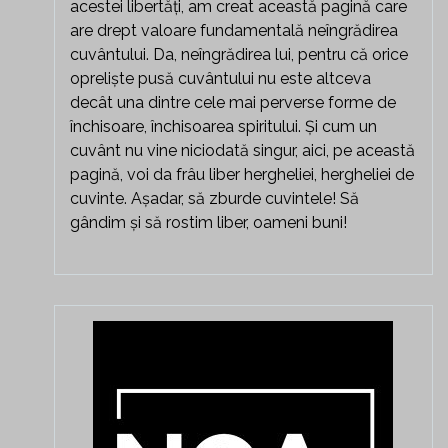
acestei libertăți, am creat această pagină care
are drept valoare fundamentală neîngrădirea
cuvântului. Da, neîngrădirea lui, pentru că orice
opreliște pusă cuvântului nu este altceva
decât una dintre cele mai perverse forme de
închisoare, închisoarea spiritului. Și cum un
cuvânt nu vine niciodată singur, aici, pe această
pagină, voi da frâu liber hergheliei, hergheliei de
cuvinte. Așadar, să zburde cuvintele! Să
gândim și să rostim liber, oameni buni!