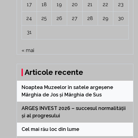
17
18
19
20
21
22
23
24
25
26
27
28
29
30
31
« mai
Articole recente
Noaptea Muzeelor în satele argeșene
Mârghia de Jos și Mârghia de Sus
ARGEȘ INVEST 2026 – succesul normalității
și al progresului
Cel mai rău loc din lume