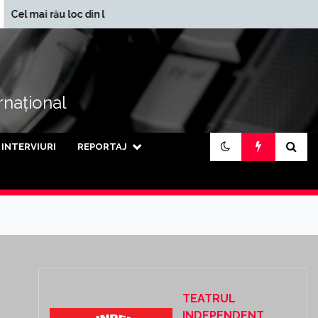
În ce județe se încasează
loc din lume
cele mai mari pensii din
țară
ernațional
INTERVIURI
REPORTAJ
TEATRUL
INDEPENDENT