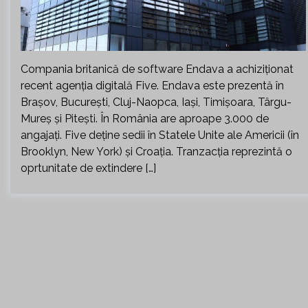
Compania britanică de software Endava a achiziţionat
recent agenţia digitală Five. Endava este prezentă în
Braşov, Bucureşti, Cluj-Naopca, Iaşi, Timişoara, Târgu-
Mureş şi Piteşti. În România are aproape 3.000 de
angajaţi. Five deţine sedii în Statele Unite ale Americii (în
Brooklyn, New York) şi Croaţia. Tranzacția reprezintă o
oprtunitate de extindere […]