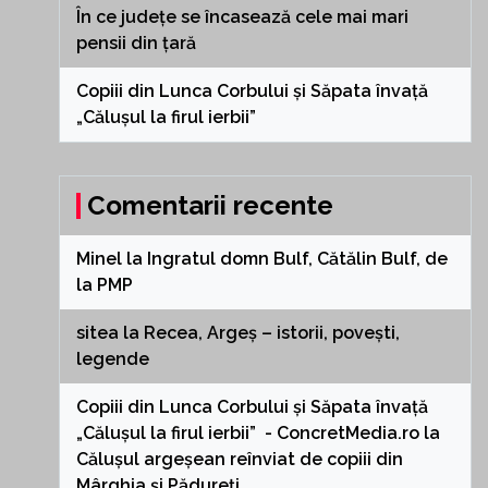
În ce județe se încasează cele mai mari
pensii din țară
Copiii din Lunca Corbului și Săpata învață
„Călușul la firul ierbii”
Comentarii recente
Minel
la
Ingratul domn Bulf, Cătălin Bulf, de
la PMP
sitea
la
Recea, Argeș – istorii, povești,
legende
Copiii din Lunca Corbului și Săpata învață
„Călușul la firul ierbii” - ConcretMedia.ro
la
Călușul argeșean reînviat de copiii din
Mârghia și Pădureți