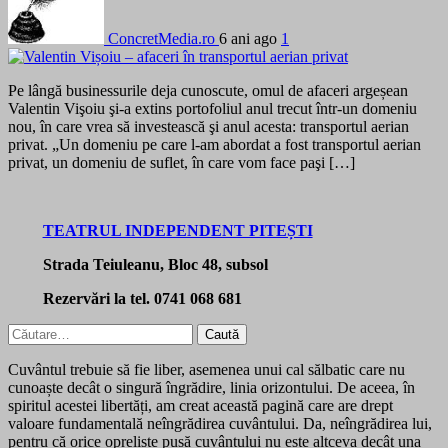
ConcretMedia.ro
6 ani ago
1
Pe lângă businessurile deja cunoscute, omul de afaceri argeșean
Valentin Vişoiu şi-a extins portofoliul anul trecut într-un domeniu
nou, în care vrea să investească şi anul acesta: transportul aerian
privat. „Un domeniu pe care l-am abordat a fost transportul aerian
privat, un domeniu de suflet, în care vom face paşi […]
TEATRUL INDEPENDENT PITEȘTI
Strada Teiuleanu, Bloc 48, subsol
Rezervări la tel. 0741 068 681
Caută
după:
Cuvântul trebuie să fie liber, asemenea unui cal sălbatic care nu
cunoaște decât o singură îngrădire, linia orizontului. De aceea, în
spiritul acestei libertăți, am creat această pagină care are drept
valoare fundamentală neîngrădirea cuvântului. Da, neîngrădirea lui,
pentru că orice opreliște pusă cuvântului nu este altceva decât una