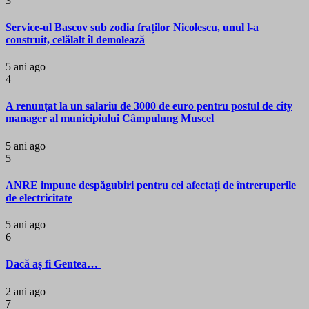
3
Service-ul Bascov sub zodia fraților Nicolescu, unul l-a
construit, celălalt îl demolează
5 ani ago
4
A renunțat la un salariu de 3000 de euro pentru postul de city
manager al municipiului Câmpulung Muscel
5 ani ago
5
ANRE impune despăgubiri pentru cei afectați de întreruperile
de electricitate
5 ani ago
6
Dacă aș fi Gentea…
2 ani ago
7