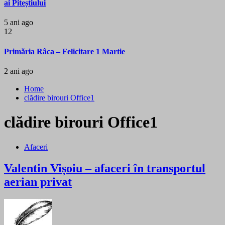
ai Piteștiului
5 ani ago
12
Primăria Râca – Felicitare 1 Martie
2 ani ago
Home
clădire birouri Office1
clădire birouri Office1
Afaceri
Valentin Vișoiu – afaceri în transportul
aerian privat