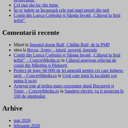
Cel mai rău loc din lume
În ce județe se încasează cele mai mari pensii din țară
Copiii din Lunca Corbului și Săpata învață „Călușul la firul
ierbii”
Comentarii recente
Minel
la
Ingratul domn Bulf, Cătălin Bulf, de la PMP
sitea
la
Recea, Argeș – istorii, povești, legende
Copiii din Lunca Corbului și Săpata învață „Călușul la firul
ierbii” - ConcretMedia.ro
la
Călușul argeșean reînviat de
copiii din Mârghia și Pădureți
Proiect de lege: 60 000 de lei amendă pentru cei care hrănesc
urșii - ConcretMedia.ro
la
Urșii care intră în localități vor
putea fi uciși
Argeșul este al treilea mare exportator după București și
Timiș - ConcretMedia.ro
la
Sandero electric va fi proiectat în
100 de săptămâni
Arhive
mai 2026
februarie 2026