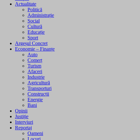
Actualitate
Politică
Administrație
Social
Cultură
Educație
Sport
Argeșul Concret
Economie – Finanțe
Auto
Comerț
Turism
Afaceri
Industrie
Agricultură
Transporturi
Construcții
Energie
Bani
Opinii
Justiție
Interviuri
Reportaj
Oameni
Locuri