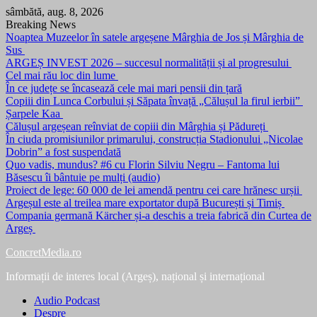
Skip
sâmbătă, aug. 8, 2026
to
Breaking News
content
Noaptea Muzeelor în satele argeșene Mârghia de Jos și Mârghia de
Sus
ARGEȘ INVEST 2026 – succesul normalității și al progresului
Cel mai rău loc din lume
În ce județe se încasează cele mai mari pensii din țară
Copiii din Lunca Corbului și Săpata învață „Călușul la firul ierbii”
Șarpele Kaa
Călușul argeșean reînviat de copiii din Mârghia și Pădureți
În ciuda promisiunilor primarului, construcția Stadionului „Nicolae
Dobrin” a fost suspendată
Quo vadis, mundus? #6 cu Florin Silviu Negru – Fantoma lui
Băsescu îi bântuie pe mulți (audio)
Proiect de lege: 60 000 de lei amendă pentru cei care hrănesc urșii
Argeșul este al treilea mare exportator după București și Timiș
Compania germană Kärcher și-a deschis a treia fabrică din Curtea de
Argeș
ConcretMedia.ro
Informații de interes local (Argeș), național și internațional
Audio Podcast
Despre