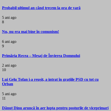
Probabil ultimul an când trecem la ora de vară
5 ani ago
8
Nu, nu era mai bine în comunism!
6 ani ago
9
Primăria Recea – Mesaj de Învierea Domnului
2 ani ago
10
Lui Gelu Tofan i-a reușit, a intrat în grațiile PSD cu tot cu
Orban
5 ani ago
11
Dănuț Dinu aruncă în aer lupta pentru posturile de viceprimari