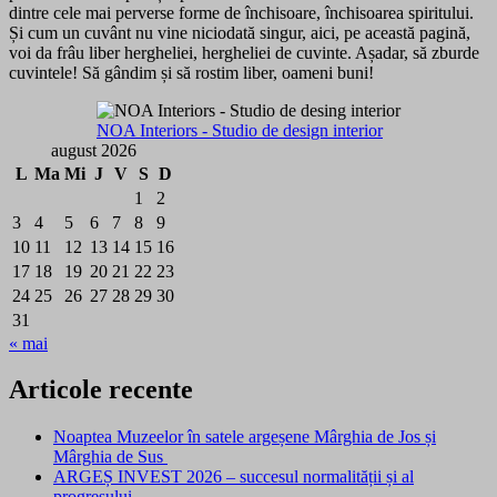
dintre cele mai perverse forme de închisoare, închisoarea spiritului.
Și cum un cuvânt nu vine niciodată singur, aici, pe această pagină,
voi da frâu liber hergheliei, hergheliei de cuvinte. Așadar, să zburde
cuvintele! Să gândim și să rostim liber, oameni buni!
NOA Interiors - Studio de design interior
august 2026
L
Ma
Mi
J
V
S
D
1
2
3
4
5
6
7
8
9
10
11
12
13
14
15
16
17
18
19
20
21
22
23
24
25
26
27
28
29
30
31
« mai
Articole recente
Noaptea Muzeelor în satele argeșene Mârghia de Jos și
Mârghia de Sus
ARGEȘ INVEST 2026 – succesul normalității și al
progresului