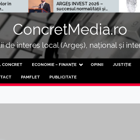
ARGEȘ INVEST 2026 –
Cel mai r
succesul normalității și
al progresului
ConcretMedia.ro
i de interes local (Argeș), național și int
L CONCRET
ECONOMIE – FINANȚE
OPINII
JUSTIȚIE
TACT
PAMFLET
PUBLICITATE