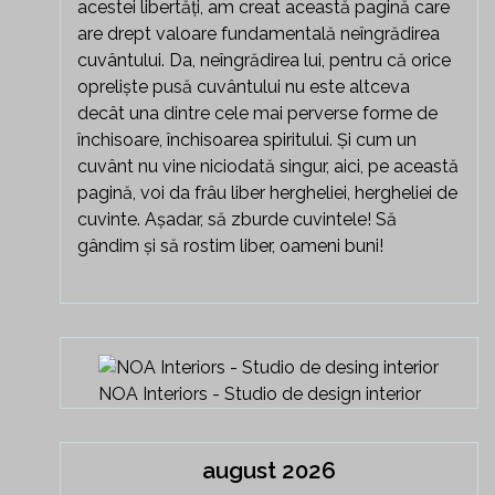
acestei libertăți, am creat această pagină care
are drept valoare fundamentală neîngrădirea
cuvântului. Da, neîngrădirea lui, pentru că orice
opreliște pusă cuvântului nu este altceva
decât una dintre cele mai perverse forme de
închisoare, închisoarea spiritului. Și cum un
cuvânt nu vine niciodată singur, aici, pe această
pagină, voi da frâu liber hergheliei, hergheliei de
cuvinte. Așadar, să zburde cuvintele! Să
gândim și să rostim liber, oameni buni!
NOA Interiors - Studio de design interior
august 2026