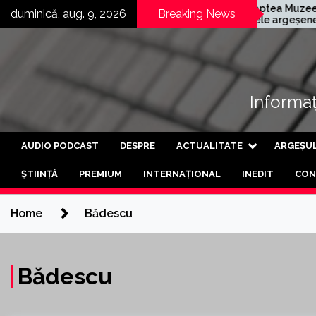
Skip
ania germană
Noaptea Muzeelor în
duminică, aug. 9, 2026
Breaking News
er și-a deschis a
satele argeșene
to
fabrică din Curtea
Mârghia de Jos și
content
geș
Mârghia de Sus
Informați
AUDIO PODCAST
DESPRE
ACTUALITATE
ARGEȘU
ȘTIINȚĂ
PREMIUM
INTERNAȚIONAL
INEDIT
CON
Home
Bădescu
Bădescu