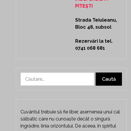
PITEȘTI
Strada Teiuleanu,
Bloc 48, subsol
Rezervări la tel.
0741 068 681
Caută
după:
Cuvântul trebuie să fie liber, asemenea unui cal
sălbatic care nu cunoaște decât o singură
îngrădire, linia orizontului. De aceea, în spiritul