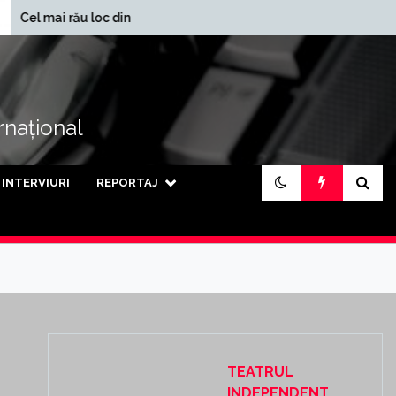
În ce județe se
ău loc din lume
încasează cele mai mari
pensii din țară
ernațional
INTERVIURI
REPORTAJ
TEATRUL
INDEPENDENT