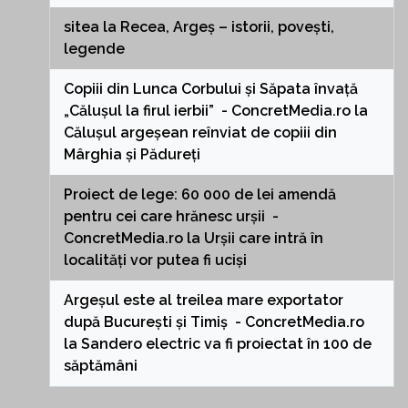
sitea
la
Recea, Argeș – istorii, povești,
legende
Copiii din Lunca Corbului și Săpata învață
„Călușul la firul ierbii” - ConcretMedia.ro
la
Călușul argeșean reînviat de copiii din
Mârghia și Pădureți
Proiect de lege: 60 000 de lei amendă
pentru cei care hrănesc urșii -
ConcretMedia.ro
la
Urșii care intră în
localități vor putea fi uciși
Argeșul este al treilea mare exportator
după București și Timiș - ConcretMedia.ro
la
Sandero electric va fi proiectat în 100 de
săptămâni