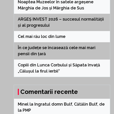
Noaptea Muzeelor în satele argeșene
Mârghia de Jos și Mârghia de Sus
ARGEȘ INVEST 2026 – succesul normalității
și al progresului
Cel mai rău loc din lume
În ce județe se încasează cele mai mari
pensii din țară
Copiii din Lunca Corbului și Săpata învață
„Călușul la firul ierbii”
Comentarii recente
Minel
la
Ingratul domn Bulf, Cătălin Bulf, de
la PMP